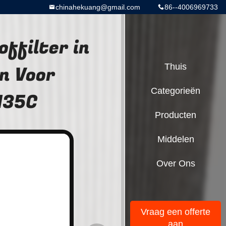
chinahekuang@gmail.com
86--4006969733
ffilter in
n Voor
Thuis
Categorieën
135C
Producten
Middelen
Over Ons
Vraag een offerte
aan