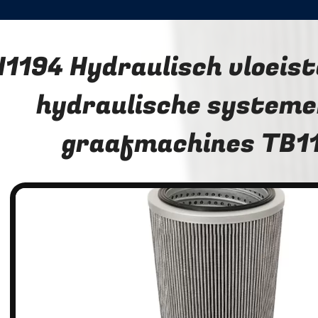
H1194 Hydraulisch vloeisto
hydraulische systeme
graafmachines TB1