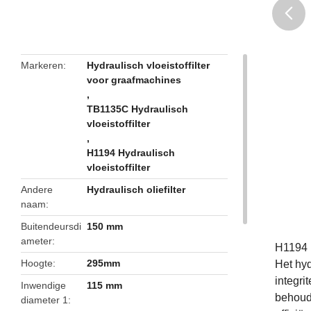
butto
Markeren
Hydraulisch vloeistoffilter
voor graafmachines
,
TB1135C Hydraulisch
vloeistoffilter
,
H1194 Hydraulisch
vloeistoffilter
Andere
Hydraulisch oliefilter
naam
Buitendeursdi
150 mm
ameter
H1194 H
Hoogte
295mm
Het hyd
integri
Inwendige
115 mm
behoud
diameter 1