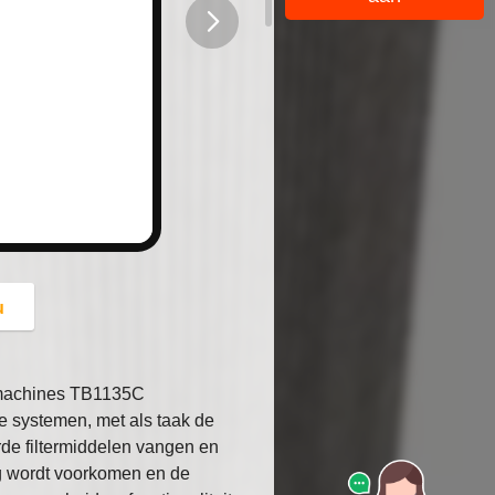
button
u
afmachines TB1135C
he systemen, met als taak de
rde filtermiddelen vangen en
ng wordt voorkomen en de