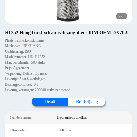
2
/
2
H1252 Hoogdrukhydraulisch zuigfilter ODM OEM DX70-9
Plaats van herkomst: China
Merknaam: HEKUANG
Certificering: ISO
Modelnummer: HK-H1252
Min. bestelaantal: 500 stuks
Prijs: Agreement
Verpakking Details: Op maat
Levertijd: 5 tot 8 werkdagen
Betalingscondities: T/T
Levering vermogen: 200000 stuks per maand
Detail
Beschrijving
1Andere naam:
Hydraulisch oliefilter
2Buitendeurs:
78/101 mm