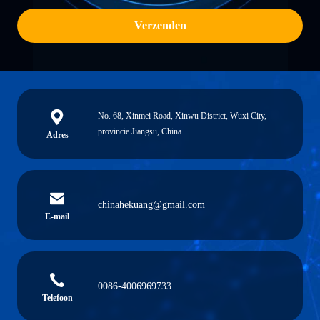
Verzenden
No. 68, Xinmei Road, Xinwu District, Wuxi City,
provincie Jiangsu, China
Adres
chinahekuang@gmail.com
E-mail
0086-4006969733
Telefoon