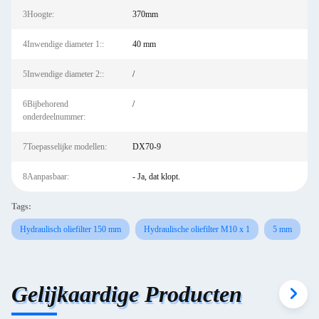
3Hoogte:
370mm
4Inwendige diameter 1::
40 mm
5Inwendige diameter 2::
/
6Bijbehorend
/
onderdeelnummer:
7Toepasselijke modellen:
DX70-9
8Aanpasbaar:
- Ja, dat klopt.
Tags:
Hydraulisch oliefilter 150 mm
Hydraulische oliefilter M10 x 1
5 mm
Gelijkaardige Producten