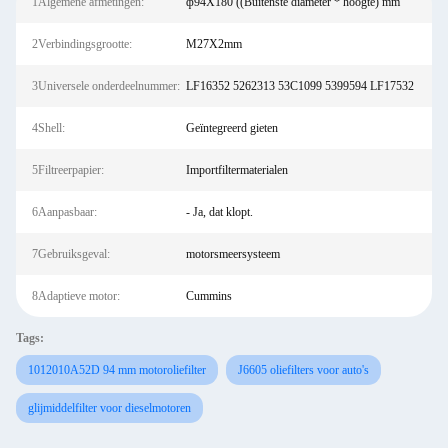
1Algemene afmetingen:
ф94X180 ((Buitenste diameter * hoogte) mm
2Verbindingsgrootte:
M27X2mm
3Universele onderdeelnummer:
LF16352 5262313 53C1099 5399594 LF17532
4Shell:
Geïntegreerd gieten
5Filtreerpapier:
Importfiltermaterialen
6Aanpasbaar:
- Ja, dat klopt.
7Gebruiksgeval:
motorsmeersysteem
8Adaptieve motor:
Cummins
Tags:
1012010A52D 94 mm motoroliefilter
J6605 oliefilters voor auto's
glijmiddelfilter voor dieselmotoren