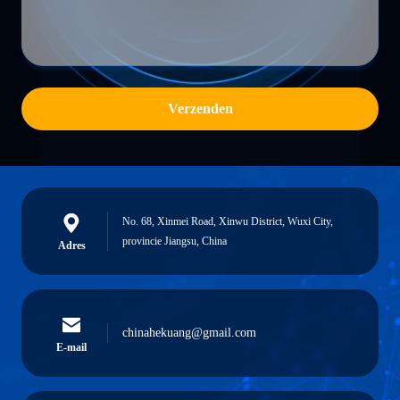
Verzenden
No. 68, Xinmei Road, Xinwu District, Wuxi City,
provincie Jiangsu, China
Adres
chinahekuang@gmail.com
E-mail