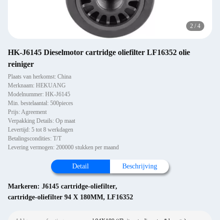
2
/
4
HK-J6145 Dieselmotor cartridge oliefilter LF16352 olie
reiniger
Plaats van herkomst: China
Merknaam: HEKUANG
Modelnummer: HK-J6145
Min. bestelaantal: 500pieces
Prijs: Agreement
Verpakking Details: Op maat
Levertijd: 5 tot 8 werkdagen
Betalingscondities: T/T
Levering vermogen: 200000 stukken per maand
Detail
Beschrijving
Markeren:
J6145 cartridge-oliefilter
,
cartridge-oliefilter 94 X 180MM
,
LF16352