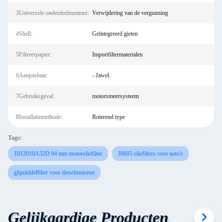
3Universele onderdeelnummer:
Verwijdering van de vergunning
4Shell:
Geïntegreerd gieten
5Filtreerpapier:
Importfiltermaterialen
6Aanpasbaar:
- Jawel.
7Gebruiksgeval:
motorsmeersysteem
8Installatiemethode:
Roterend type
Tags:
1012010A52D 94 mm motoroliefilter
J6605 oliefilters voor auto's
glijmiddelfilter voor dieselmotoren
Gelijkaardige Producten