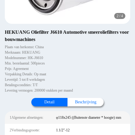
2
/
4
HEKUANG Oliefilter J6610 Automotive smeeroliefilters voor
bouwmachines
Plaats van herkomst: China
Merknaam: HEKUANG
Modelnummer: HK-J6610
Min. bestelaantal: 500pieces
Prijs: Agreement
Verpakking Details: Op maat
Levertijd: 5 tot 8 werkdagen
Betalingscondities: T/T
Levering vermogen: 200000 stukken per maand
Detail
Beschrijving
1Algemene afmetingen:
φ118x245 ((Buitenste diameter * hoogte) mm
2Verbindingsgrootte:
1.1/2"-12