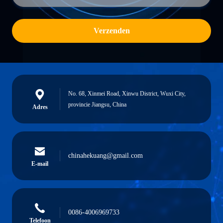
Verzenden
No. 68, Xinmei Road, Xinwu District, Wuxi City,
provincie Jiangsu, China
Adres
chinahekuang@gmail.com
E-mail
0086-4006969733
Telefoon