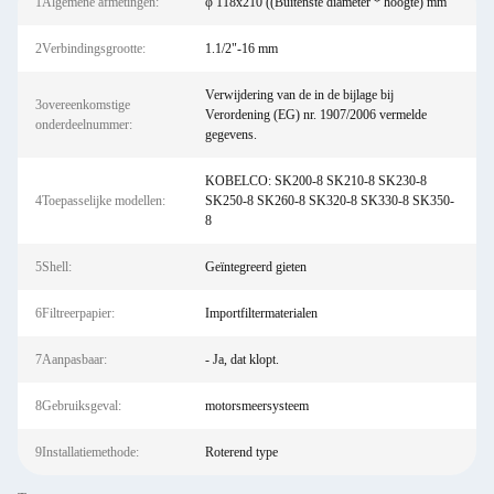
1Algemene afmetingen:
φ 118x210 ((Buitenste diameter * hoogte) mm
2Verbindingsgrootte:
1.1/2"-16 mm
Verwijdering van de in de bijlage bij
3overeenkomstige
Verordening (EG) nr. 1907/2006 vermelde
onderdeelnummer:
gegevens.
KOBELCO: SK200-8 SK210-8 SK230-8
4Toepasselijke modellen:
SK250-8 SK260-8 SK320-8 SK330-8 SK350-
8
5Shell:
Geïntegreerd gieten
6Filtreerpapier:
Importfiltermaterialen
7Aanpasbaar:
- Ja, dat klopt.
8Gebruiksgeval:
motorsmeersysteem
9Installatiemethode:
Roterend type