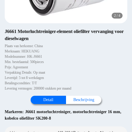
2
/
4
J6661 Motorluchtreiniger-element oliefilter vervanging voor
dieselwagen
Plaats van herkomst: China
Merknaam: HEKUANG
Modelnummer: HK-J6661
Min. bestelaantal: 500pieces
Prijs: Agreement
Verpakking Details: Op maat
Levertijd: 5 tot 8 werkdagen
Betalingscondities: T/T
Levering vermogen: 200000 stukken per maand
Detail
Beschrijving
Markeren:
J6661 motorluchtreiniger
,
motorluchtreiniger 16 mm
,
kobelco oliefilter SK200-8