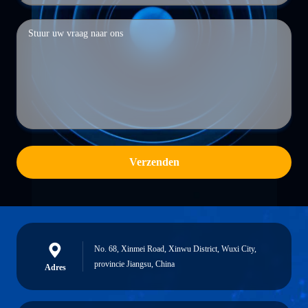
Verzenden
No. 68, Xinmei Road, Xinwu District, Wuxi City,
provincie Jiangsu, China
Adres