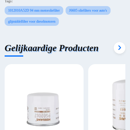
Tags:
1012010A52D 94 mm motoroliefilter
J6605 oliefilters voor auto's
glijmiddelfilter voor dieselmotoren
Gelijkaardige Producten