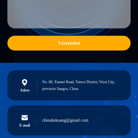
Verzenden
No. 68, Xinmei Road, Xinwu District, Wuxi City,
provincie Jiangsu, China
Adres
chinahekuang@gmail.com
E-mail