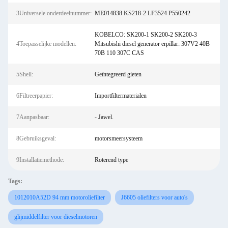
3Universele onderdeelnummer:
ME014838 KS218-2 LF3524 P550242
KOBELCO: SK200-1 SK200-2 SK200-3
4Toepasselijke modellen:
Mitsubishi diesel generator erpillar: 307V2 40B
70B 110 307C CAS
5Shell:
Geïntegreerd gieten
6Filtreerpapier:
Importfiltermaterialen
7Aanpasbaar:
- Jawel.
8Gebruiksgeval:
motorsmeersysteem
9Installatiemethode:
Roterend type
Tags:
1012010A52D 94 mm motoroliefilter
J6605 oliefilters voor auto's
glijmiddelfilter voor dieselmotoren