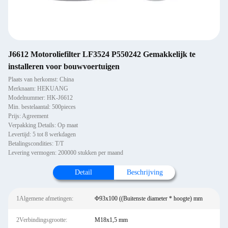
J6612 Motoroliefilter LF3524 P550242 Gemakkelijk te
installeren voor bouwvoertuigen
Plaats van herkomst: China
Merknaam: HEKUANG
Modelnummer: HK-J6612
Min. bestelaantal: 500pieces
Prijs: Agreement
Verpakking Details: Op maat
Levertijd: 5 tot 8 werkdagen
Betalingscondities: T/T
Levering vermogen: 200000 stukken per maand
Detail
Beschrijving
1Algemene afmetingen:
Φ93x100 ((Buitenste diameter * hoogte) mm
2Verbindingsgrootte:
M18x1,5 mm