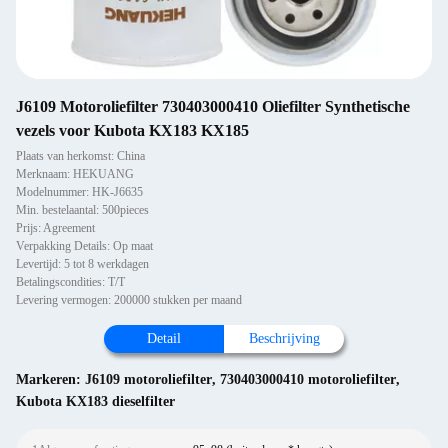
J6109 Motoroliefilter 730403000410 Oliefilter Synthetische
vezels voor Kubota KX183 KX185
Plaats van herkomst: China
Merknaam: HEKUANG
Modelnummer: HK-J6635
Min. bestelaantal: 500pieces
Prijs: Agreement
Verpakking Details: Op maat
Levertijd: 5 tot 8 werkdagen
Betalingscondities: T/T
Levering vermogen: 200000 stukken per maand
Detail
Beschrijving
Markeren:
J6109 motoroliefilter
,
730403000410 motoroliefilter
,
Kubota KX183 dieselfilter