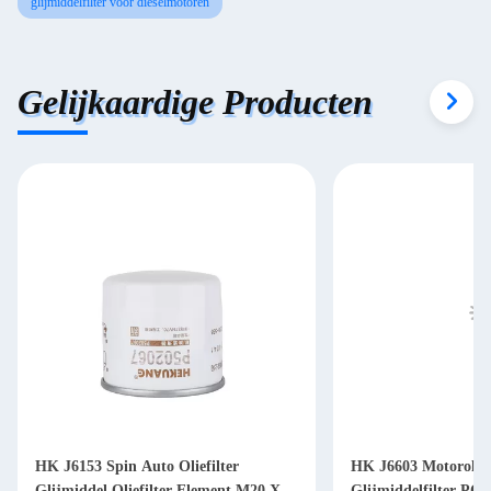
glijmiddelfilter voor dieselmotoren
Gelijkaardige Producten
HK J6153 Spin Auto Oliefilter
HK J6603 Motorolief
Glijmiddel Oliefilter Element M20 X
Glijmiddelfilter PC2