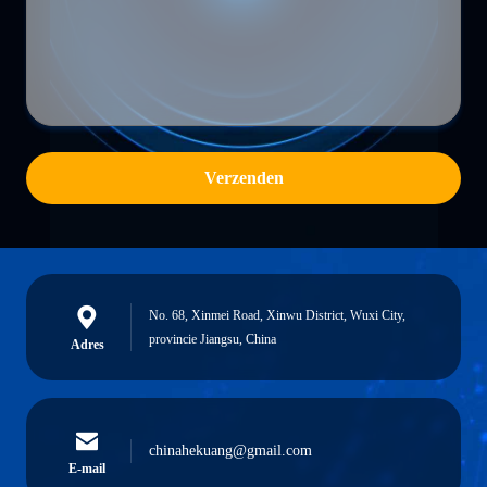
Verzenden
No. 68, Xinmei Road, Xinwu District, Wuxi City,
provincie Jiangsu, China
Adres
chinahekuang@gmail.com
E-mail