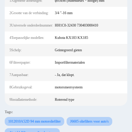
1Algemene afmetingen:
φ95x98 (buitendeurs * hoogte) mm
2Grootte van de verbinding:
3/4 "-16 mm
3Universele onderdeelnummer:
HH1C0-32430 730403000410
4Toepasselijke modellen:
Kubota KX183 KX185
5Schelp:
Geïntegreerd gieten
6Filtreerpapier:
Importfiltermaterialen
7Aanpasbaar:
- Ja, dat klopt.
8Gebruiksgeval:
motorsmeersysteem
9Installatiemethode:
Roterend type
Tags:
1012010A52D 94 mm motoroliefilter
J6605 oliefilters voor auto's