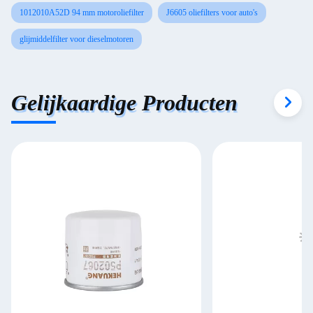
1012010A52D 94 mm motoroliefilter
J6605 oliefilters voor auto's
glijmiddelfilter voor dieselmotoren
Gelijkaardige Producten