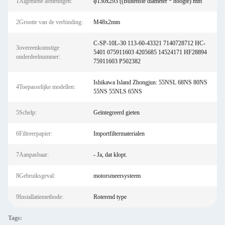
1Algemene afmetingen:
φ130x293 ((Buitenste diameter * hoogte) mm
2Grootte van de verbinding:
M48x2mm
C-SP-10L-30 113-60-43321 7140728712 HC-
3overeenkomstige
5401 075911603 4205685 14524171 HF28894
onderdeelnummer:
75911603 P502382
Ishikawa Island Zhongjun: 55NSL 68NS 80NS
4Toepasselijke modellen:
55NS 55NLS 65NS
5Schelp:
Geïntegreerd gieten
6Filtreerpapier:
Importfiltermaterialen
7Aanpasbaar:
- Ja, dat klopt.
8Gebruiksgeval:
motorsmeersysteem
9Installatiemethode:
Roterend type
Tags: