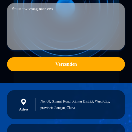
Verzenden
No. 68, Xinmei Road, Xinwu District, Wuxi City,
provincie Jiangsu, China
Adres