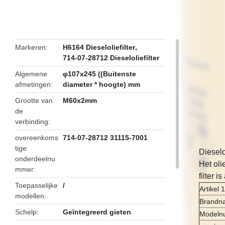
butto
Markeren
H6164 Dieseloliefilter
,
714-07-28712 Dieseloliefilter
Algemene
φ107x245 ((Buitenste
afmetingen
diameter * hoogte) mm
Grootte van
M60x2mm
de
verbinding
overeenkoms
714-07-28712 31115-7001
tige
Dieselo
onderdeelnu
Het oli
mmer
filter 
Toepasselijke
/
Artikel 1
modellen
Brandn
Schelp
Geïntegreerd gieten
Modeln