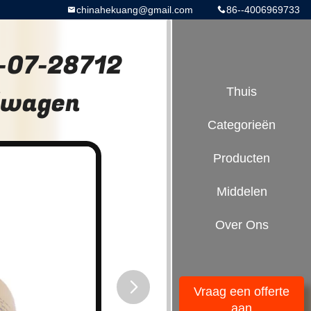
chinahekuang@gmail.com
86--4006969733
4-07-28712
elwagen
Thuis
Categorieën
Producten
Middelen
Over Ons
Vraag een offerte
aan