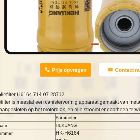
n
Prijs opvragen
Contact n
liefilter H6164 714-07-28712
efilter is meestal een canistervormig apparaat gemaakt van meta
is aangesloten op het motorblok, en olie stroomt er doorheen terwij
Parameter
aam
HEKUANG
HK-H6164
ummer