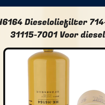
H6164 Dieseloliefilter 71
31115-7001 Voor dies